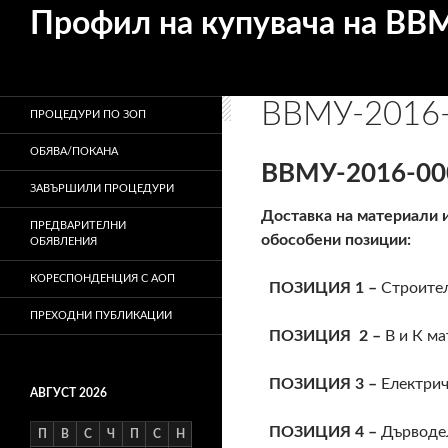
Търсене
Профил на купувача на ВВ
ВВМУ-2016
ПРОЦЕДУРИ ПО ЗОП
ОБЯВА/ПОКАНА
ВВМУ-2016-00
ЗАВЪРШИЛИ ПРОЦЕДУРИ
Доставка на материали 
ПРЕДВАРИТЕЛНИ
обособени позиции:
ОБЯВЛЕНИЯ
КОРЕСПОНДЕНЦИЯ С АОП
ПОЗИЦИЯ 1 –
Строите
ПРЕХОДНИ ПУБЛИКАЦИИ
ПОЗИЦИЯ 2 –
В и К ма
ПОЗИЦИЯ 3 –
Електрич
АВГУСТ 2026
ПОЗИЦИЯ 4 –
Дърводел
П
В
С
Ч
П
С
Н