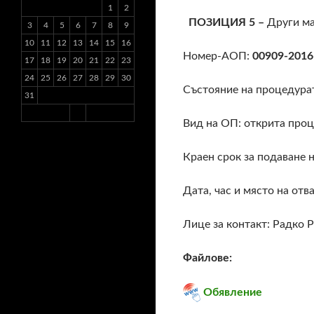
1
2
ПОЗИЦИЯ 5 –
Други м
3
4
5
6
7
8
9
10
11
12
13
14
15
16
Номер-АОП:
00909-2016
17
18
19
20
21
22
23
24
25
26
27
28
29
30
Състояние на процедура
31
Вид на ОП: открита про
Краен срок за подаване н
Дата, час и място на отв
Лице за контакт: Радко Р
Файлове:
Обявление