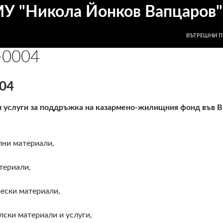
МУ "Никола Йонков Вапцаров"
КЪМ СЪДЪР
ВЪТРЕШНИ П
-0004
04
и услуги за поддръжка на казармено-жилищния фонд във В
лни материали,
териали,
ески материали,
ски материали и услуги,