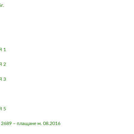
г.
 1
 2
 3
 5
2689 – плащане м. 08.2016