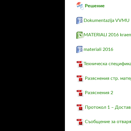
Решение
Dokumentazija VVMU
MATERIALI 2016 krae
materiali 2016
Техническа специфик
Разяснения стр. мате
Разяснения 2
Протокол 1 – Достав
Съобщение за отварян